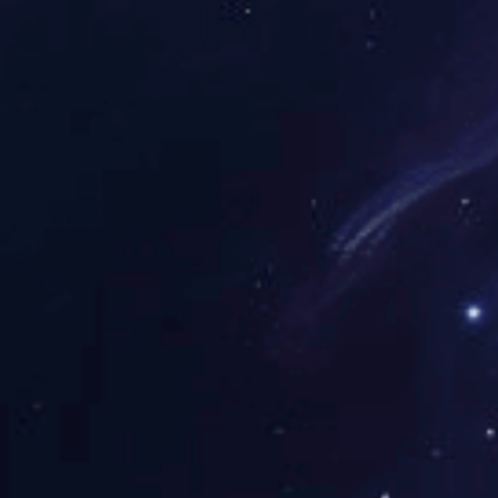
教材专用纸
教材专用纸
教材专用纸
教材专用纸
教材专用纸
教材专用纸
教材专用纸
教材专用纸
教材专用纸
教材专用纸
果袋纸
果袋纸
果袋纸
果袋纸
防粘原纸